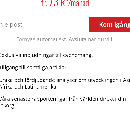
73 kr
fr.
/månad
Kom igån
Förnyas automatiskt. Avsluta när du vill.
Exklusiva inbjudningar till evenemang.
Tillgång till samtliga artiklar.
Unika och fördjupande analyser om utvecklingen i As
Afrika och Latinamerika.
Våra senaste rapporteringar från världen direkt i din
inkorg.