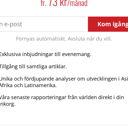
73 kr
fr.
/månad
Kom igån
Förnyas automatiskt. Avsluta när du vill.
Exklusiva inbjudningar till evenemang.
Tillgång till samtliga artiklar.
Unika och fördjupande analyser om utvecklingen i As
Afrika och Latinamerika.
Våra senaste rapporteringar från världen direkt i din
inkorg.