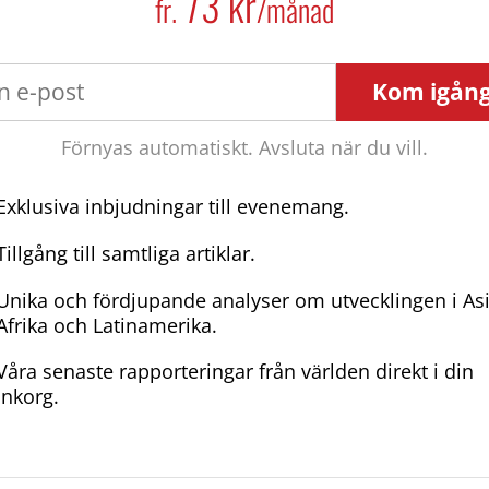
73 kr
fr.
/månad
Kom igån
Förnyas automatiskt. Avsluta när du vill.
Exklusiva inbjudningar till evenemang.
Tillgång till samtliga artiklar.
Unika och fördjupande analyser om utvecklingen i As
Afrika och Latinamerika.
Våra senaste rapporteringar från världen direkt i din
inkorg.