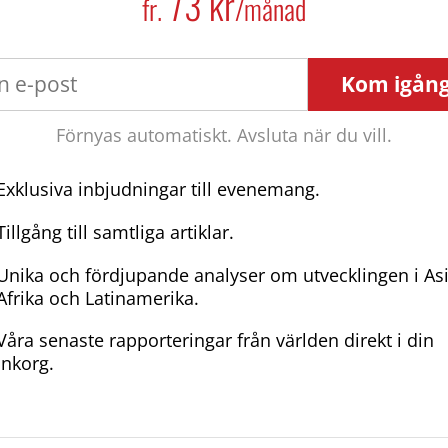
73 kr
fr.
/månad
Kom igån
Förnyas automatiskt. Avsluta när du vill.
Exklusiva inbjudningar till evenemang.
Tillgång till samtliga artiklar.
Unika och fördjupande analyser om utvecklingen i As
Afrika och Latinamerika.
Våra senaste rapporteringar från världen direkt i din
inkorg.