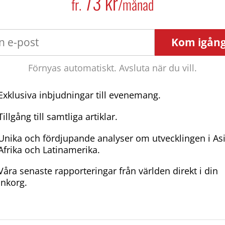
73 kr
fr.
/månad
Kom igån
Förnyas automatiskt. Avsluta när du vill.
Exklusiva inbjudningar till evenemang.
Tillgång till samtliga artiklar.
Unika och fördjupande analyser om utvecklingen i As
Afrika och Latinamerika.
Våra senaste rapporteringar från världen direkt i din
inkorg.