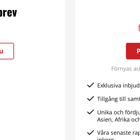
brev
u
Förnyas aut
Exklusiva inbjud
Tillgång till samt
Unika och fördj
Asien, Afrika oc
Våra senaste rap
inkorg.