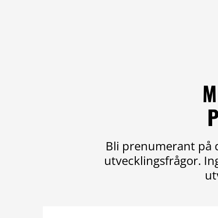
M
P
Bli prenumerant på d
utvecklingsfrågor. I
ut