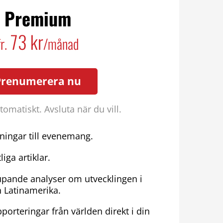
Premium
73 kr
fr.
/månad
Prenumerera nu
omatiskt. Avsluta när du vill.
ningar till evenemang.
liga artiklar.
upande analyser om utvecklingen i
h Latinamerika.
porteringar från världen direkt i din