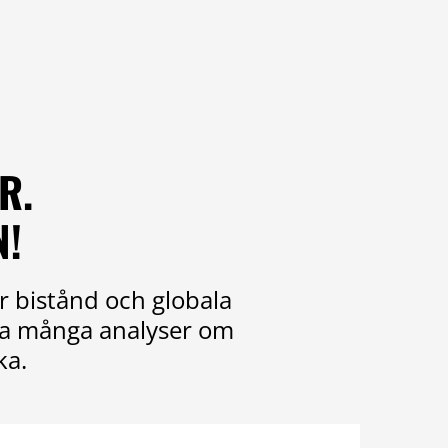
R.
N!
r bistånd och globala
ika många analyser om
ka.