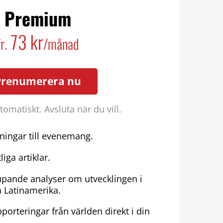
Premium
73 kr
fr.
/månad
Prenumerera nu
omatiskt. Avsluta när du vill.
ningar till evenemang.
liga artiklar.
upande analyser om utvecklingen i
h Latinamerika.
porteringar från världen direkt i din