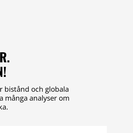
R.
N!
r bistånd och globala
ika många analyser om
ka.