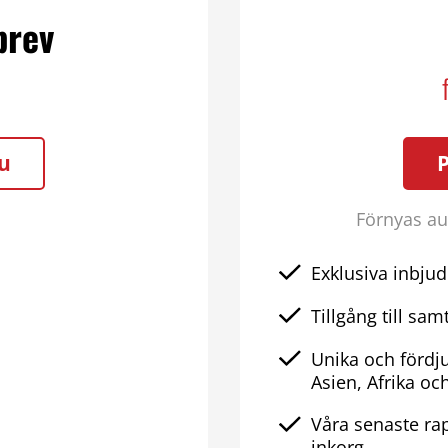
brev
u
Förnyas aut
Exklusiva inbjud
Tillgång till samt
Unika och fördj
Asien, Afrika oc
Våra senaste rap
inkorg.