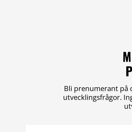
M
P
Bli prenumerant på d
utvecklingsfrågor. I
ut