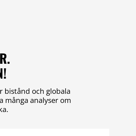
R.
N!
r bistånd och globala
ika många analyser om
ka.