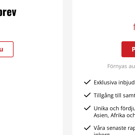
brev
u
Förnyas aut
Exklusiva inbjud
Tillgång till samt
Unika och fördj
Asien, Afrika oc
Våra senaste rap
inkorg.