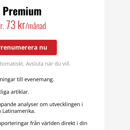
Premium
73 kr
fr.
/månad
Prenumerera nu
omatiskt. Avsluta när du vill.
ningar till evenemang.
liga artiklar.
upande analyser om utvecklingen i
h Latinamerika.
porteringar från världen direkt i din