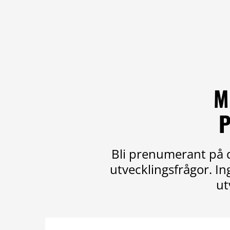
M
P
Bli prenumerant på d
utvecklingsfrågor. I
ut