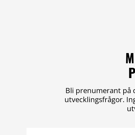
M
P
Bli prenumerant på d
utvecklingsfrågor. I
ut