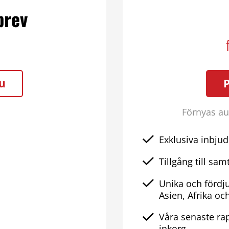
brev
u
Förnyas aut
Exklusiva inbjud
Tillgång till samt
Unika och fördj
Asien, Afrika oc
Våra senaste rap
inkorg.