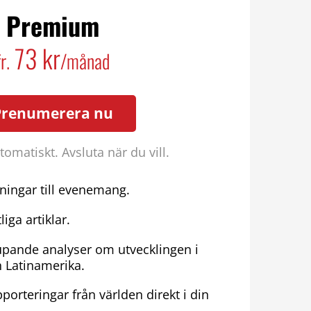
Premium
73 kr
fr.
/månad
Prenumerera nu
omatiskt. Avsluta när du vill.
ningar till evenemang.
liga artiklar.
upande analyser om utvecklingen i
h Latinamerika.
porteringar från världen direkt i din