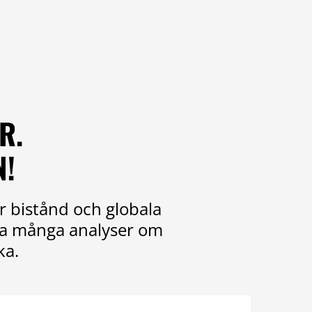
R.
N!
r bistånd och globala
ika många analyser om
ka.