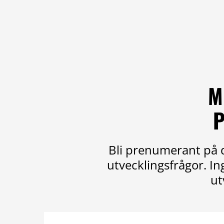
M
P
Bli prenumerant på d
utvecklingsfrågor. I
ut