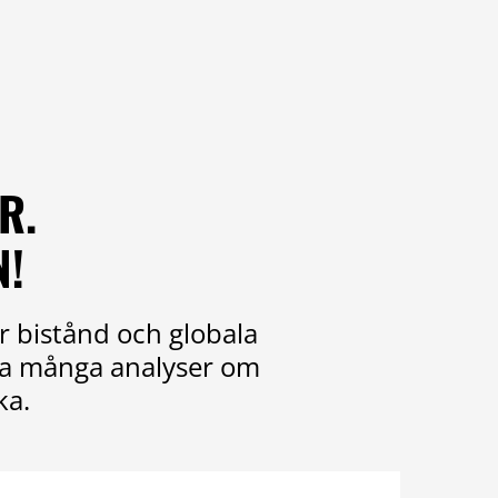
R.
N!
r bistånd och globala
ika många analyser om
ka.