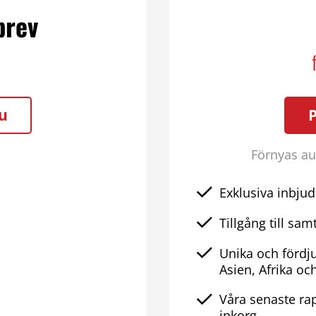
brev
u
Förnyas aut
Exklusiva inbjud
Tillgång till samt
Unika och fördj
Asien, Afrika oc
Våra senaste rap
inkorg.