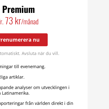
Premium
73 kr
fr.
/månad
Prenumerera nu
omatiskt. Avsluta när du vill.
ningar till evenemang.
liga artiklar.
upande analyser om utvecklingen i
h Latinamerika.
porteringar från världen direkt i din