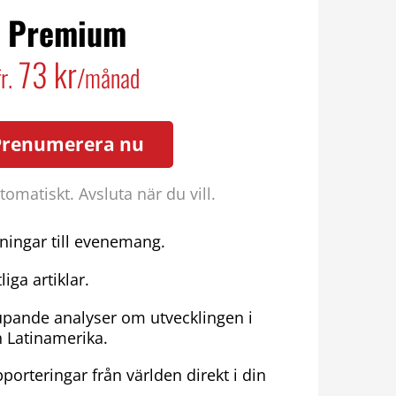
Premium
73 kr
fr.
/månad
Prenumerera nu
omatiskt. Avsluta när du vill.
ningar till evenemang.
liga artiklar.
upande analyser om utvecklingen i
h Latinamerika.
porteringar från världen direkt i din