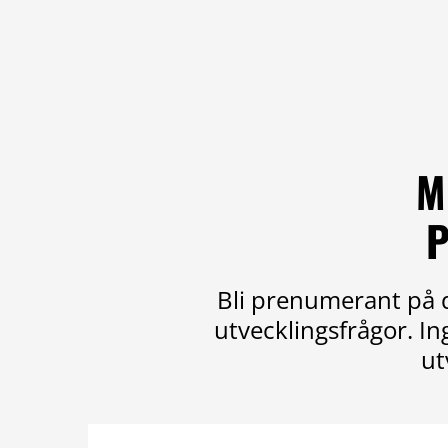
M
P
Bli prenumerant på d
utvecklingsfrågor. I
ut