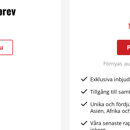
brev
u
Förnyas aut
Exklusiva inbjud
Tillgång till samt
Unika och fördj
Asien, Afrika oc
Våra senaste rap
inkorg.