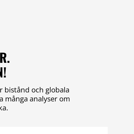
R.
N!
r bistånd och globala
ika många analyser om
ka.