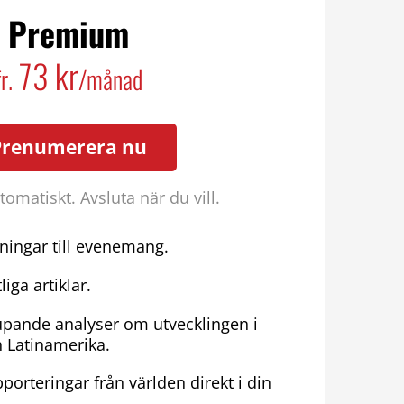
Premium
73 kr
fr.
/månad
Prenumerera nu
omatiskt. Avsluta när du vill.
ningar till evenemang.
liga artiklar.
upande analyser om utvecklingen i
h Latinamerika.
porteringar från världen direkt i din