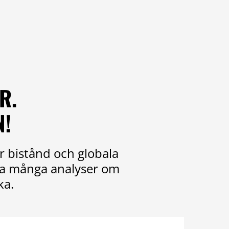
R.
N!
r bistånd och globala
ika många analyser om
ka.