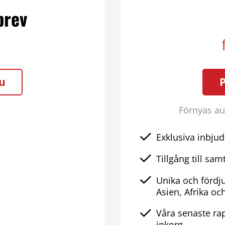
brev
u
Förnyas aut
Exklusiva inbjud
Tillgång till samt
Unika och fördj
Asien, Afrika oc
Våra senaste rap
inkorg.