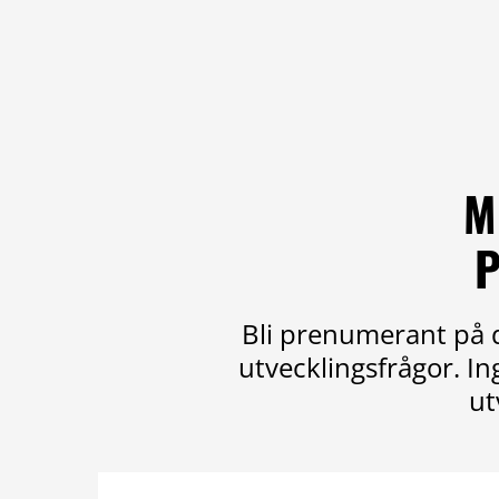
M
P
Bli prenumerant på d
utvecklingsfrågor. I
ut